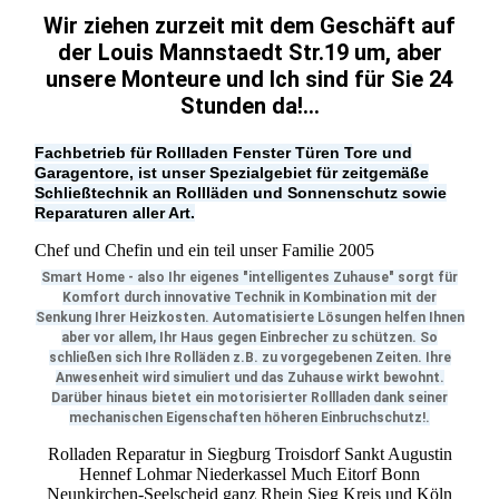
Wir ziehen zurzeit mit dem Geschäft auf
der Louis Mannstaedt Str.19 um,
aber
unsere Monteure und Ich sind für Sie
24
Stunden da!...
Fachbetrieb für Rollladen Fenster Türen Tore und
Garagentore, ist unser Spezialgebiet für zeitgemäße
Schließtechnik an Rollläden und Sonnenschutz sowie
Reparaturen aller Art.
Chef und Chefin und ein teil unser Familie 2005
Smart Home - also Ihr eigenes "intelligentes Zuhause" sorgt für
Komfort durch innovative Technik in Kombination mit der
Senkung Ihrer Heizkosten. Automatisierte Lösungen helfen Ihnen
aber vor allem, Ihr Haus gegen Einbrecher zu schützen. So
schließen sich Ihre Rolläden z.B. zu vorgegebenen Zeiten. Ihre
Anwesenheit wird simuliert und das Zuhause wirkt bewohnt.
Darüber hinaus bietet ein motorisierter Rollladen dank seiner
mechanischen Eigenschaften höheren Einbruchschutz!.
Rolladen Reparatur in Siegburg Troisdorf Sankt Augustin
Hennef Lohmar Niederkassel Much Eitorf Bonn
Neunkirchen-Seelscheid ganz Rhein Sieg Kreis und Köln