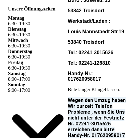
Büro : Josefstr. 15
Unsere Öffnungszeiten
53842 Troisdorf
Montag
Werkstadt/Laden :
6
:
30
–
19
:
30
Dienstag
Louis Mannstaedt Str.19
6
:
30
–
19
:
30
Mittwoch
53840 Troisdorf
6
:
30
–
19
:
30
Donnerstag
Tel.: 02241-3015626
6
:
30
–
19
:
30
Freitag
Tel.: 02241-126810
6
:
30
–
19
:
30
Samstag
Handy-Nr.:
8
:
00
–
17
:
00
017620958017
Sonntag
Bitte länger Klingel lassen.
9
:
00
–
17
:
00
Wegen den Umzug haben
Wir zurzeit Telefon
Probleme , wenn Sie Uns
nicht unter der Festnetz
Nr. 02241-3015626
erreichen dann bitte
Handy-Nr. 017620958017