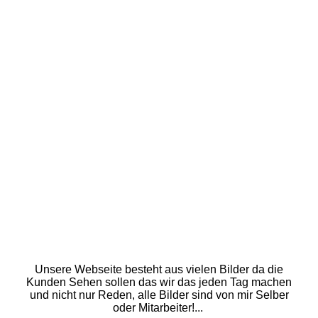
Laden
Chef beim Rolladen Reparieren
Chef beim Rolladen Reparieren
Ladenbilder 2010 (2067) ok
LAden
Laden 20160126_090854
Laden
Schaufenster
Laden
Laden
Unsere Webseite besteht aus vielen Bilder da die
Kunden Sehen sollen das wir das jeden Tag machen
und nicht nur Reden, alle Bilder sind von mir Selber
oder Mitarbeiter!...