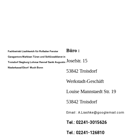
Büro :
Fachbetrieb Liashkevich für Rolladen Fenster
Garagentore Markisen Türen und Schlüsseldienst in
Josefstr. 15
Troisdorf Siegburg Lohmar Hennef Sankt Augustin
Niederkassel Eitorf Much Bonn
53842 Troisdorf
Werkstadt-Geschäft
Louise Mannstaedt Str. 19
53842 Troisdorf
Email : A.Liashke@googlemail.com
Tel.: 02241-3015626
Tel.: 02241-126810