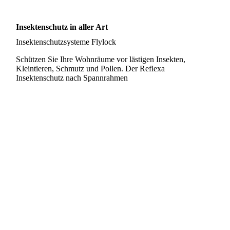
Insektenschutz in aller Art
Insektenschutzsysteme Flylock
Schützen Sie Ihre Wohnräume vor lästigen Insekten,
Kleintieren, Schmutz und Pollen. Der Reflexa
Insektenschutz nach Spannrahmen
Fliegengitter-Schiebetuer
Fliegengitter-Tuer-Drehtuer
Insektenschutz-Fenster-Drehfenster_
Insektenschutz-Pendeltuer
Insektenschutz-Plissee
Insektenschutz-Spannrahmen
Insektenschutzrollo