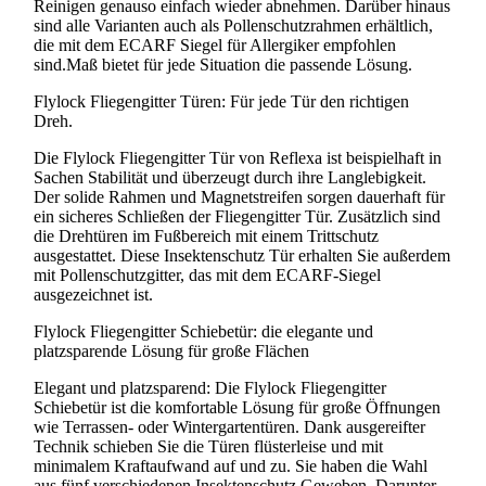
Reinigen genauso einfach wieder abnehmen. Darüber hinaus
sind alle Varianten auch als Pollenschutzrahmen erhältlich,
die mit dem ECARF Siegel für Allergiker empfohlen
sind.Maß bietet für jede Situation die passende Lösung.
Flylock Fliegengitter Türen: Für jede Tür den richtigen
Dreh.
Die Flylock Fliegengitter Tür von Reflexa ist beispielhaft in
Sachen Stabilität und überzeugt durch ihre Langlebigkeit.
Der solide Rahmen und Magnetstreifen sorgen dauerhaft für
ein sicheres Schließen der Fliegengitter Tür. Zusätzlich sind
die Drehtüren im Fußbereich mit einem Trittschutz
ausgestattet. Diese Insektenschutz Tür erhalten Sie außerdem
mit Pollenschutzgitter, das mit dem ECARF-Siegel
ausgezeichnet ist.
Flylock Fliegengitter Schiebetür: die elegante und
platzsparende Lösung für große Flächen
Elegant und platzsparend: Die Flylock Fliegengitter
Schiebetür ist die komfortable Lösung für große Öffnungen
wie Terrassen- oder Wintergartentüren. Dank ausgereifter
Technik schieben Sie die Türen flüsterleise und mit
minimalem Kraftaufwand auf und zu. Sie haben die Wahl
aus fünf verschiedenen Insektenschutz Geweben. Darunter