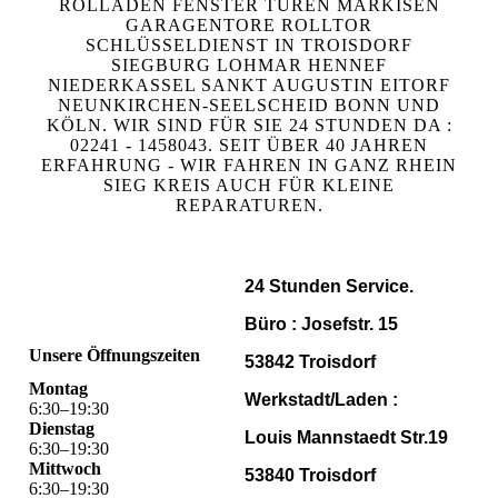
ROLLADEN FENSTER TÜREN MARKISEN
GARAGENTORE ROLLTOR
SCHLÜSSELDIENST IN TROISDORF
SIEGBURG LOHMAR HENNEF
NIEDERKASSEL SANKT AUGUSTIN EITORF
NEUNKIRCHEN-SEELSCHEID BONN UND
KÖLN. WIR SIND FÜR SIE 24 STUNDEN DA :
02241 - 1458043. SEIT ÜBER 40 JAHREN
ERFAHRUNG - WIR FAHREN IN GANZ RHEIN
SIEG KREIS AUCH FÜR KLEINE
REPARATUREN.
24 Stunden Service.
Büro : Josefstr. 15
Unsere Öffnungszeiten
53842 Troisdorf
Montag
Werkstadt/Laden :
6
:
30
–
19
:
30
Dienstag
Louis Mannstaedt Str.19
6
:
30
–
19
:
30
Mittwoch
53840 Troisdorf
6
:
30
–
19
:
30