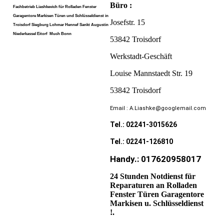
Büro :
Fachbetrieb Liashkevich für Rolladen Fenster
Garagentore Markisen Türen und Schlüsseldienst in
Josefstr. 15
Troisdorf Siegburg Lohmar Hennef Sankt Augustin
Niederkassel Eitorf Much Bonn
53842 Troisdorf
Werkstadt-Geschäft
Louise Mannstaedt Str. 19
53842 Troisdorf
Email : A.Liashke@googlemail.com
Tel.: 02241-3015626
Tel.: 02241-126810
Handy.: 017620958017
24 Stunden Notdienst für
Reparaturen an Rolladen
Fenster Türen Garagentore
Markisen u. Schlüsseldienst
!.