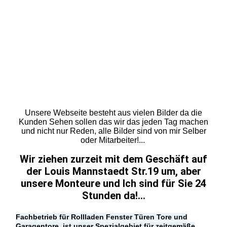
LAden
Laden 20160126_090854
Laden
Schaufenster
Laden
Laden
Unsere Webseite besteht aus vielen Bilder da die
Kunden Sehen sollen das wir das jeden Tag machen
und nicht nur Reden, alle Bilder sind von mir Selber
oder Mitarbeiter!...
Wir ziehen zurzeit mit dem Geschäft auf
der Louis Mannstaedt Str.19 um,
aber
unsere Monteure und Ich sind für Sie
24
Stunden da!...
Fachbetrieb für Rollladen Fenster Türen Tore und
Garagentore, ist unser Spezialgebiet für zeitgemäße