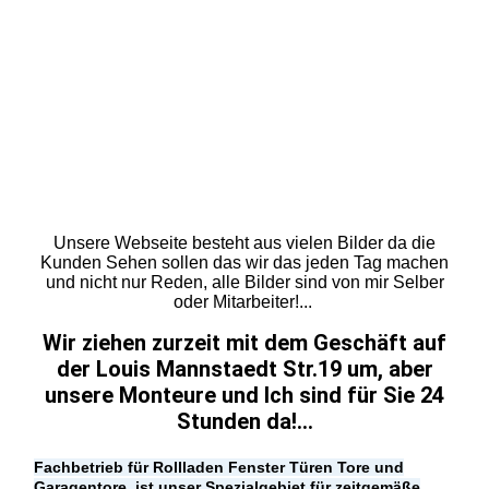
LAden
Laden 20160126_090854
Laden
Schaufenster
Laden
Laden
Unsere Webseite besteht aus vielen Bilder da die
Kunden Sehen sollen das wir das jeden Tag machen
und nicht nur Reden, alle Bilder sind von mir Selber
oder Mitarbeiter!...
Wir ziehen zurzeit mit dem Geschäft auf
der Louis Mannstaedt Str.19 um,
aber
unsere Monteure und Ich sind für Sie
24
Stunden da!...
Fachbetrieb für Rollladen Fenster Türen Tore und
Garagentore, ist unser Spezialgebiet für zeitgemäße