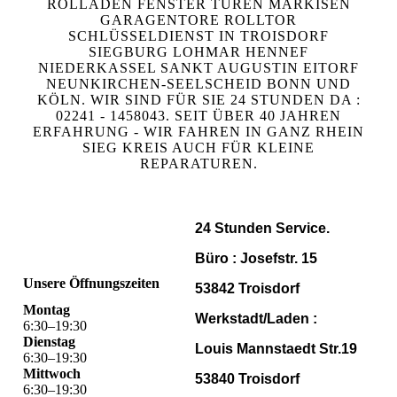
ROLLADEN FENSTER TÜREN MARKISEN
GARAGENTORE ROLLTOR
SCHLÜSSELDIENST IN TROISDORF
SIEGBURG LOHMAR HENNEF
NIEDERKASSEL SANKT AUGUSTIN EITORF
NEUNKIRCHEN-SEELSCHEID BONN UND
KÖLN. WIR SIND FÜR SIE 24 STUNDEN DA :
02241 - 1458043. SEIT ÜBER 40 JAHREN
ERFAHRUNG - WIR FAHREN IN GANZ RHEIN
SIEG KREIS AUCH FÜR KLEINE
REPARATUREN.
24 Stunden Service.
Büro : Josefstr. 15
Unsere Öffnungszeiten
53842 Troisdorf
Montag
Werkstadt/Laden :
6
:
30
–
19
:
30
Dienstag
Louis Mannstaedt Str.19
6
:
30
–
19
:
30
Mittwoch
53840 Troisdorf
6
:
30
–
19
:
30