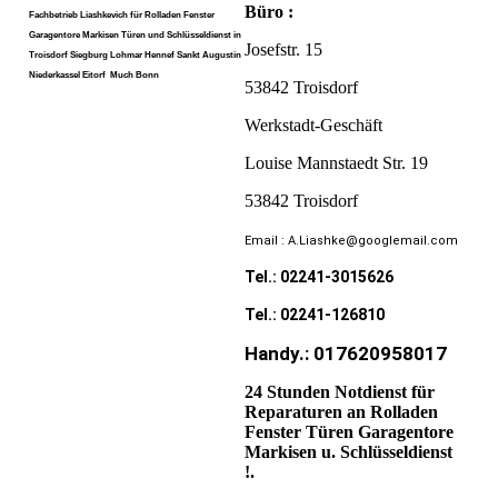
Büro :
Fachbetrieb Liashkevich für Rolladen Fenster
Garagentore Markisen Türen und Schlüsseldienst in
Josefstr. 15
Troisdorf Siegburg Lohmar Hennef Sankt Augustin
Niederkassel Eitorf Much Bonn
53842 Troisdorf
Werkstadt-Geschäft
Louise Mannstaedt Str. 19
53842 Troisdorf
Email : A.Liashke@googlemail.com
Tel.: 02241-3015626
Tel.: 02241-126810
Handy.: 017620958017
24 Stunden Notdienst für
Reparaturen an Rolladen
Fenster Türen Garagentore
Markisen u. Schlüsseldienst
!.