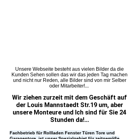
LAden
Laden 20160126_090854
Laden
Schaufenster
Laden
Laden
Unsere Webseite besteht aus vielen Bilder da die
Kunden Sehen sollen das wir das jeden Tag machen
und nicht nur Reden, alle Bilder sind von mir Selber
oder Mitarbeiter!...
Wir ziehen zurzeit mit dem Geschäft auf
der Louis Mannstaedt Str.19 um,
aber
unsere Monteure und Ich sind für Sie
24
Stunden da!...
Fachbetrieb für Rollladen Fenster Türen Tore und
Garagentore, ist unser Spezialgebiet für zeitgemäße