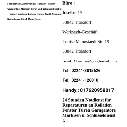
Büro :
Fachbetrieb Liashkevich für Rolladen Fenster
Garagentore Markisen Türen und Schlüsseldienst in
Josefstr. 15
Troisdorf Siegburg Lohmar Hennef Sankt Augustin
Niederkassel Eitorf Much Bonn
53842 Troisdorf
Werkstadt-Geschäft
Louise Mannstaedt Str. 19
53842 Troisdorf
Email : A.Liashke@googlemail.com
Tel.: 02241-3015626
Tel.: 02241-126810
Handy.: 017620958017
24 Stunden Notdienst für
Reparaturen an Rolladen
Fenster Türen Garagentore
Markisen u. Schlüsseldienst
!.