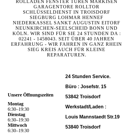
ROLLADEN FENSTER TÜREN MARKISEN
GARAGENTORE ROLLTOR
SCHLÜSSELDIENST IN TROISDORF
SIEGBURG LOHMAR HENNEF
NIEDERKASSEL SANKT AUGUSTIN EITORF
NEUNKIRCHEN-SEELSCHEID BONN UND
KÖLN. WIR SIND FÜR SIE 24 STUNDEN DA :
02241 - 1458043. SEIT ÜBER 40 JAHREN
ERFAHRUNG - WIR FAHREN IN GANZ RHEIN
SIEG KREIS AUCH FÜR KLEINE
REPARATUREN.
24 Stunden Service.
Büro : Josefstr. 15
Unsere Öffnungszeiten
53842 Troisdorf
Montag
Werkstadt/Laden :
6
:
30
–
19
:
30
Dienstag
Louis Mannstaedt Str.19
6
:
30
–
19
:
30
Mittwoch
53840 Troisdorf
6
:
30
–
19
:
30