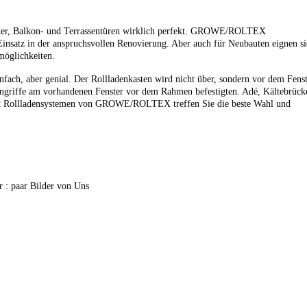
nster, Balkon- und Terrassentüren wirklich perfekt. GROWE/ROLTEX
Einsatz in der anspruchsvollen Renovierung. Aber auch für Neubauten eignen si
möglichkeiten.
ach, aber genial. Der Rollladenkasten wird nicht über, sondern vor dem Fens
Eingriffe am vorhandenen Fenster vor dem Rahmen befestigten. Adé, Kältebrück
it Rollladensystemen von GROWE/ROLTEX treffen Sie die beste Wahl und
 : paar Bilder von Uns