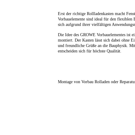
Erst der richtige Rollladenkasten macht Fe
Vorbauelemente sind ideal für den flexiblen 
sich aufgrund ihrer vielfältigen Anwendungs
Die Idee des GROWE Vorbauelementes ist einf
montiert. Der Kasten lässt sich dabei ohne 
und freundliche Grüße an die Bauphysik. M
entscheiden sich für höchste Qualität.
Montage von Vorbau Rolladen oder Reparatur
Vorbau Rolladen ok 2 (3)
Vorbau Rolladen ok 2 (4)
Vorbau Rolladen ok 2 (2)