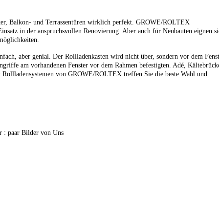
nster, Balkon- und Terrassentüren wirklich perfekt. GROWE/ROLTEX
Einsatz in der anspruchsvollen Renovierung. Aber auch für Neubauten eignen si
möglichkeiten.
ach, aber genial. Der Rollladenkasten wird nicht über, sondern vor dem Fens
Eingriffe am vorhandenen Fenster vor dem Rahmen befestigten. Adé, Kältebrück
it Rollladensystemen von GROWE/ROLTEX treffen Sie die beste Wahl und
 : paar Bilder von Uns